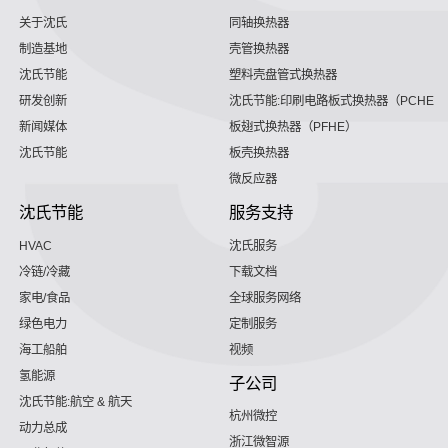
关于沈氏
同轴换热器
制造基地
壳管换热器
沈氏节能
塑料壳盘管式换热器
研发创新
沈氏节能:印刷电路板式换热器（PCHE）
新闻媒体
板翅式换热器（PFHE）
沈氏节能
板壳换热器
微反应器
沈氏节能
服务支持
HVAC
沈氏服务
冷链/冷藏
下载文档
家电/食品
全球服务网络
绿色电力
定制服务
海工船舶
视频
氢能源
子公司
沈氏节能:航空 & 航天
杭州微控
动力总成
浙江微智源