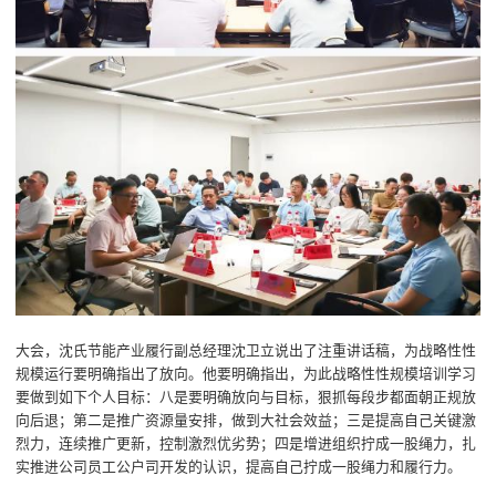
大会，沈氏节能产业履行副总经理沈卫立说出了注重讲话稿，为战略性性
规模运行要明确指出了放向。他要明确指出，为此战略性性规模培训学习
要做到如下个人目标：八是要明确放向与目标，狠抓每段步都面朝正规放
向后退；第二是推广资源量安排，做到大社会效益；三是提高自己关键激
烈力，连续推广更新，控制激烈优劣势；四是增进组织拧成一股绳力，扎
实推进公司员工公户司开发的认识，提高自己拧成一股绳力和履行力。