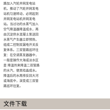
路加入汽轮并网发电站
机，推动了汽轮并网发电
站机匀速转动，必将起到
并网发电站机并网发电
站。当过功的水蒸气加入
空气降温器降温成水，再
由沉淀供水混凝土泵送回
水蒸气产生器立即预热，
组成二控制双漏电开关反
复体系‌。三双管路巡环往
复‌：在空调蒸发器器中，
一般是操作大海或淡水区
是 降温剂来降温二双管路
的水汽，使其结晶成水。
降温后的水再排反回大河
或海底中，演变成三双管
路巡环往复‌。
文件下载