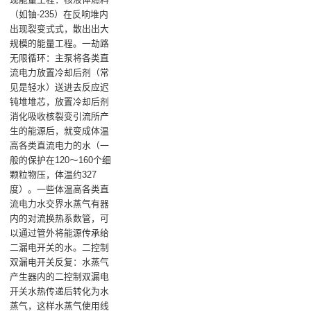
（如铀-235）在反响堆内
出现裂变式式，散出出大
规模的能量工程‌。一劫路
无限循环‌：主泵将各类直
流电力放置冷却后剂（常
见是轻水）送进去反应迟
钝堆堆芯，放置冷却后剂
消化吸收核裂变引流所产
生的能源后，就变成体温
高各类直流电力的水（一
般的保护在120～160个细
颗粒物压，体温约327
度）。一些体温高各类直
流电力水交界水蒸气有器
内的对流换热系数管，可
以通过管外将能源传承给
二漏电开关的水‌。二控制
双漏电开关反复‌：水蒸气
产生器内的二控制双漏电
开关水热传递后转化为水
蒸气，这样水蒸气使用线