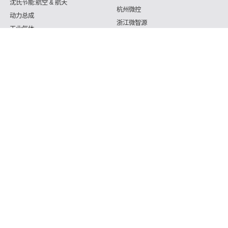
沈氏节能:航空 & 航天
杭州微控
动力总成
浙江微智源
工业气体
精细化工
询问当我们
功能咨询热线
187 5820 8828 （微信微信同号）
Copyright © 2026 深圳沈氏节电科技产业资产不多工司 Support By
微混合器,管式反应器,加氢站换热器,加氢机换热器,微通道反应
器,气化器,高效换热器,印刷电路板式换热器,热水换热器,水冷换